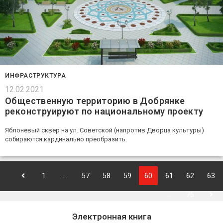
ИНФРАСТРУКТУРА
12.02.2021
Общественную территорию в Добрянке
реконструируют по национальному проекту
Яблоневый сквер на ул. Советской (напротив Дворца культуры)
собираются кардинально преобразить.
1
…
57
58
59
60
61
62
63
…
75
Электронная книга