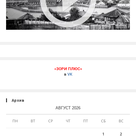
«ЗОРИ ПЛЮС»
в
VK
Архив
АВГУСТ 2026
ПН
ВТ
СР
ЧТ
ПТ
СБ
ВС
1
2