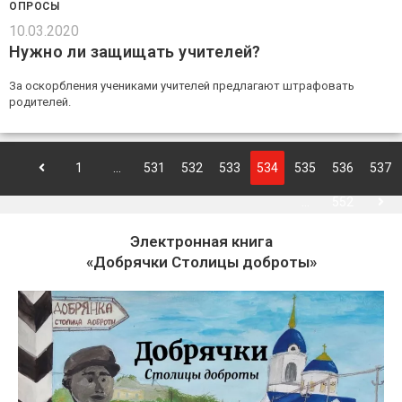
ОПРОСЫ
10.03.2020
Нужно ли защищать учителей?
За оскорбления учениками учителей предлагают штрафовать
родителей.
1
…
531
532
533
534
535
536
537
…
552
Электронная книга
«Добрячки Столицы доброты»