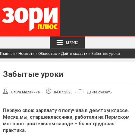
МЕНЮ
Главная
»
Новости
»
Общество
»
Дайте сказать
»
Забытые уроки
Забытые уроки
Автор
Запись
Рубрика
Ольга Меланина
04.07.2020
Дайте сказать
записи:
опубликована:
записи:
Первую свою зарплату я получила в девятом классе.
Месяц мы, старшеклассники, работали на Пермском
моторостроительном заводе – была трудовая
практика.