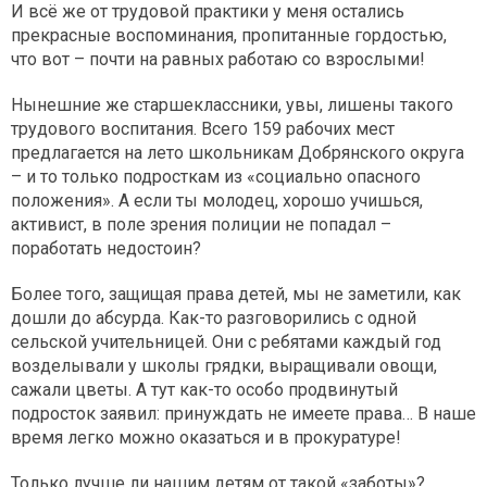
И всё же от трудовой практики у меня остались
прекрасные воспоминания, пропитанные гордостью,
что вот – почти на равных работаю со взрослыми!
Нынешние же старшеклассники, увы, лишены такого
трудового воспитания. Всего 159 рабочих мест
предлагается на лето школьникам Добрянского округа
– и то только подросткам из «социально опасного
положения». А если ты молодец, хорошо учишься,
активист, в поле зрения полиции не попадал –
поработать недостоин?
Более того, защищая права детей, мы не заметили, как
дошли до абсурда. Как-то разговорились с одной
сельской учительницей. Они с ребятами каждый год
возделывали у школы грядки, выращивали овощи,
сажали цветы. А тут как-то особо продвинутый
подросток заявил: принуждать не имеете права… В наше
время легко можно оказаться и в прокуратуре!
Только лучше ли нашим детям от такой «заботы»?