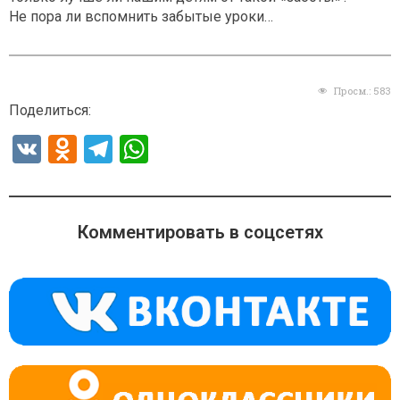
Не пора ли вспомнить забытые уроки…
Просм.:
583
Поделиться:
V
O
T
W
K
d
el
h
n
e
at
o
gr
s
Комментировать в соцсетях
kl
a
A
a
m
p
ss
p
ni
ki