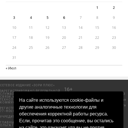
1
2
3
4
5
6
7
8
9
10
11
12
13
14
15
16
17
18
19
20
21
22
23
24
25
26
27
28
29
30
31
« Июл
СЕТЕВОЕ ИЗДАНИЕ «ЗОРИ ПЛЮС»
16+
ЗАРЕГИСТРИРОВАНО ФЕДЕРАЛЬНОЙ
СЛУЖБОЙ ПО НАДЗОРУ В СФЕРЕ
Добрянский городской портал. © 2006 - 2023
СВЯЗИ, ИНФОРМАЦИОННЫХ
ООО «Пресса-Том».
На сайте используются cookie-файлы и
ТЕХНОЛОГИЙ И МАССОВЫХ
Политика защиты и обработки персональных
КОММУНИКАЦИЙ (РОСКОМНАДЗОР)
данных ООО «Пресса-Том».
Правила использования материалов с сайта
другие аналогичные технологии для
РЕГИСТРАЦИОННЫЙ НОМЕР ЭЛ № ФС
«ЗОРИ ПЛЮС».
77–80612 ОТ 15 МАРТА 2021Г.
© COPYRIGHT 2025 · BY
D1ed
обеспечения корректной работы ресурса.
УЧРЕДИТЕЛЬ: ООО «ПРЕССА–ТОМ»
Если, прочитав это сообщение, вы остались
ГЛАВНЫЙ РЕДАКТОР: МЕЛАНИНА
ОЛЬГА ГЕРМАНОВНА
на сайте, это означает, что вы не против