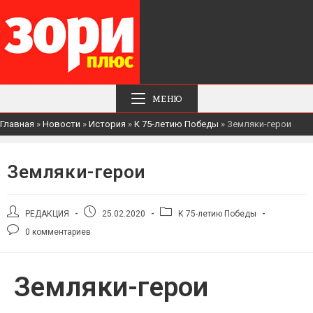
МЕНЮ
Главная
»
Новости
»
История
»
К 75-летию Победы
»
Земляки-герои
Земляки-герои
РЕДАКЦИЯ
25.02.2020
К 75-летию Победы
0 комментариев
Земляки-герои