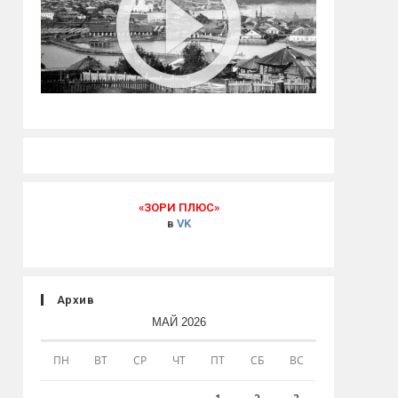
«ЗОРИ ПЛЮС»
в
VK
Архив
МАЙ 2026
ПН
ВТ
СР
ЧТ
ПТ
СБ
ВС