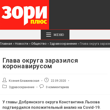
МЕНЮ
Главная
»
Новости
»
Общество
»
Здравоохранение
»
Глава округа зара
Глава округа заразился
коронавирусом
Автор
Запись
Ксения Блажиевская
22.09.2020
записи:
опубликована:
Рубрика
Комментарии
Здравоохранение
0 комментариев
записи:
к
записи:
У главы Добрянского округа Константина Лызова
подтвердился положительный анализ на Covid-19.