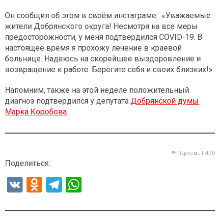
Он сообщил об этом в своём инстаграме: «Уважаемые
жители Добрянского округа! Несмотря на все меры
предосторожности, у меня подтвердился COVID-19. В
настоящее время я прохожу лечение в краевой
больнице. Надеюсь на скорейшее выздоровление и
возвращение к работе. Берегите себя и своих близких!»
Напомним, также на этой неделе положительный
диагноз подтвердился у депутата
Добрянской думы
Марка Коробова
.
Просм.:
1 400
Поделиться:
V
O
T
W
K
d
el
h
n
e
at