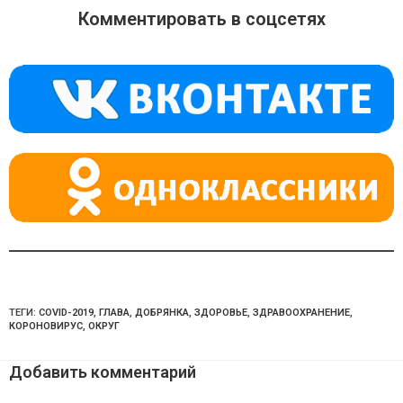
o
gr
s
Комментировать в соцсетях
kl
a
A
a
m
p
ss
p
ni
ki
ТЕГИ:
COVID-2019
,
ГЛАВА
,
ДОБРЯНКА
,
ЗДОРОВЬЕ
,
ЗДРАВООХРАНЕНИЕ
,
КОРОНОВИРУС
,
ОКРУГ
Добавить комментарий