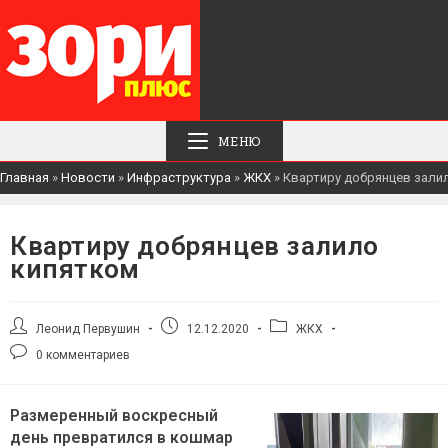
МЕНЮ
Главная
»
Новости
»
Инфраструктура
»
ЖКХ
»
Квартиру добрянцев зали
Квартиру добрянцев залило
кипятком
Автор
Запись
Рубрика
Леонид Первушин
12.12.2020
ЖКХ
записи:
опубликована:
записи:
Комментарии
0 комментариев
к
записи:
Размеренный воскресный
день превратился в кошмар