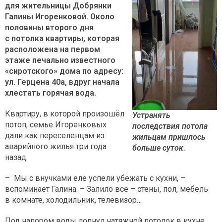
для жительницы Добрянки
Галины Игоренковой. Около
половины второго дня
с потолка квартиры, которая
расположена на первом
этаже печально известного
«сиротского» дома по адресу:
ул. Герцена 40а, вдруг начала
хлестать горячая вода.
Квартиру, в которой произошёл
Устранять
потоп, семье Игоренковых
последствия потопа
дали как переселенцам из
жильцам пришлось
аварийного жилья три года
больше суток.
назад.
– Мы с внучками еле успели убежать с кухни, –
вспоминает Галина. – Залило всё – стены, пол, мебель
в комнате, холодильник, телевизор…
Под напором воды лопнул натяжной потолок в кухне,