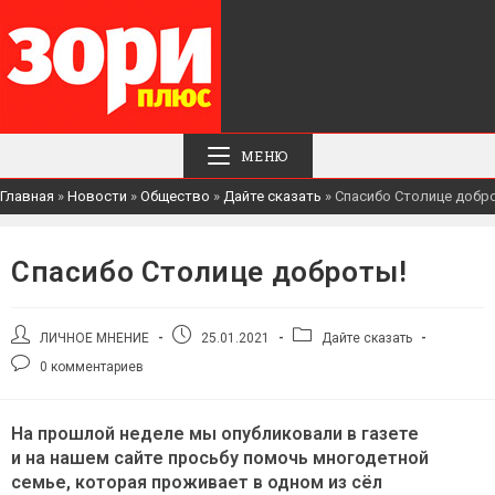
МЕНЮ
Главная
»
Новости
»
Общество
»
Дайте сказать
»
Спасибо Столице добр
Спасибо Столице доброты!
Автор
Запись
Рубрика
ЛИЧНОЕ МНЕНИЕ
25.01.2021
Дайте сказать
записи:
опубликована:
записи:
Комментарии
0 комментариев
к
записи:
На прошлой неделе мы опубликовали в газете
и на нашем сайте просьбу помочь многодетной
семье, которая проживает в одном из сёл