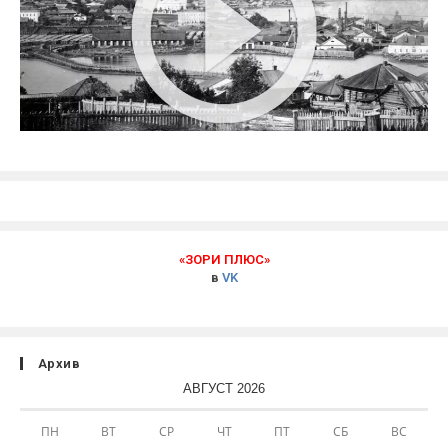
«ЗОРИ ПЛЮС»
в
VK
Архив
АВГУСТ 2026
ПН
ВТ
СР
ЧТ
ПТ
СБ
ВС