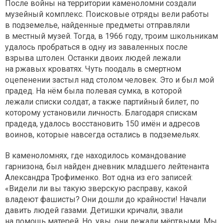
После войны на территории каменоломни создали
музейный комплекс. Поисковые отряды вели работы
в подземелье, найденные предметы отправляли
в местный музей. Тогда, в 1966 году, троим школьникам
удалось пробраться в одну из заваленных после
взрыва штолен. Останки двоих людей лежали
на ржавых кроватях. Чуть поодаль в смертном
оцепенении застыл над столом человек. Это и был мой
прадед. На нём была полевая сумка, в которой
лежали списки солдат, а также партийный билет, по
которому установили личность. Благодаря спискам
прадеда, удалось восстановить 150 имён и адресов
воинов, которые навсегда остались в подземельях.
В каменоломнях, где находилось командование
гарнизона, был найден дневник младшего лейтенанта
Александра Трофименко. Вот одна из его записей:
«Видели ли вы такую зверскую расправу, какой
владеют фашисты? Они дошли до крайности! Начали
давить людей газами. Детишки кричали, звали
на помощь матерей. Но, увы, они лежали мёртвыми. Мы