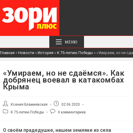
МЕНЮ
Главная
»
Новости
»
История
»
К 75-летию Победы
»
«Умираем, но не сд
«Умираем, но не сдаёмся». Как
добрянец воевал в катакомбах
Крыма
Автор
Запись
Ксения Блажиевская
02.06.2020
записи:
опубликована:
Рубрика
Комментарии
К 75-летию Победы
0 комментариев
записи:
к
записи:
О своём прадедушке, нашем земляке из села