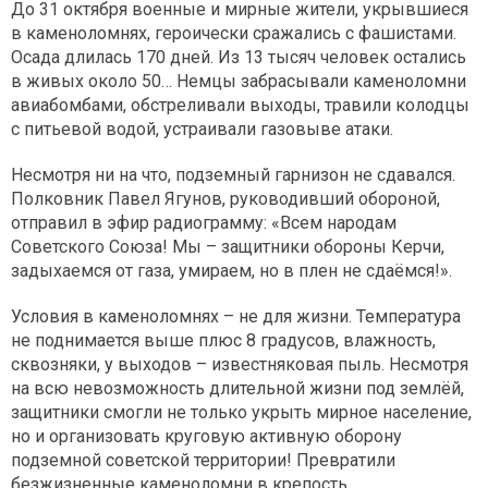
До 31 октября военные и мирные жители, укрывшиеся
в каменоломнях, героически сражались с фашистами.
Осада длилась 170 дней. Из 13 тысяч человек остались
в живых около 50… Немцы забрасывали каменоломни
авиабомбами, обстреливали выходы, травили колодцы
с питьевой водой, устраивали газовыве атаки.
Несмотря ни на что, подземный гарнизон не сдавался.
Полковник Павел Ягунов, руководивший обороной,
отправил в эфир радиограмму: «Всем народам
Советского Союза! Мы – защитники обороны Керчи,
задыхаемся от газа, умираем, но в плен не сдаёмся!».
Условия в каменоломнях – не для жизни. Температура
не поднимается выше плюс 8 градусов, влажность,
сквозняки, у выходов – известняковая пыль. Несмотря
на всю невозможность длительной жизни под землёй,
защитники смогли не только укрыть мирное население,
но и организовать круговую активную оборону
подземной советской территории! Превратили
безжизненные каменоломни в крепость.