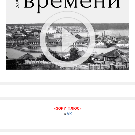
«ЗОРИ ПЛЮС»
в
VK