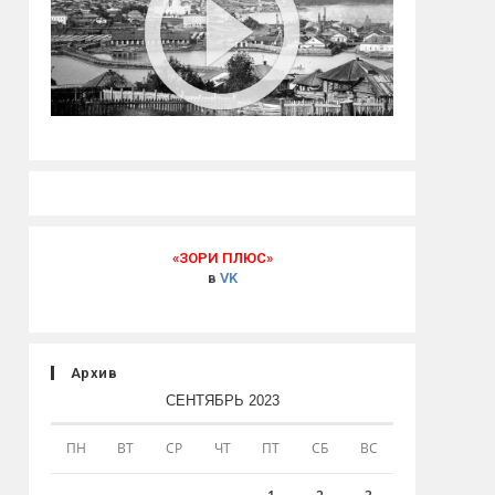
«ЗОРИ ПЛЮС»
в
VK
Архив
СЕНТЯБРЬ 2023
ПН
ВТ
СР
ЧТ
ПТ
СБ
ВС