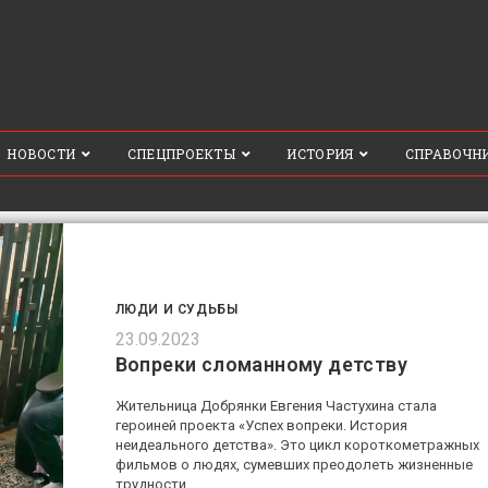
НОВОСТИ
СПЕЦПРОЕКТЫ
ИСТОРИЯ
СПРАВОЧН
ЛЮДИ И СУДЬБЫ
23.09.2023
Вопреки сломанному детству
Жительница Добрянки Евгения Частухина стала
героиней проекта «Успех вопреки. История
неидеального детства». Это цикл короткометражных
фильмов о людях, сумевших преодолеть жизненные
трудности.