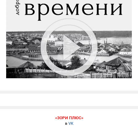
«ЗОРИ ПЛЮС»
в
VK