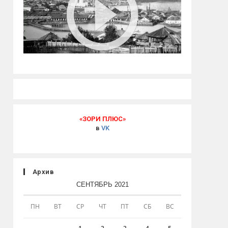
«ЗОРИ ПЛЮС»
в
VK
Архив
СЕНТЯБРЬ 2021
ПН
ВТ
СР
ЧТ
ПТ
СБ
ВС