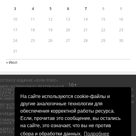
3
4
5
6
7
8
9
10
11
12
13
14
15
16
17
18
19
20
21
22
23
24
25
26
27
28
29
30
31
« Июл
СЕТЕВОЕ ИЗДАНИЕ «ЗОРИ ПЛЮС»
16+
ЗАРЕГИСТРИРОВАНО ФЕДЕРАЛЬНОЙ
СЛУЖБОЙ ПО НАДЗОРУ В СФЕРЕ
Добрянский городской портал. © 2006 - 2023
СВЯЗИ, ИНФОРМАЦИОННЫХ
ООО «Пресса-Том».
На сайте используются cookie-файлы и
ТЕХНОЛОГИЙ И МАССОВЫХ
Политика защиты и обработки персональных
КОММУНИКАЦИЙ (РОСКОМНАДЗОР)
данных ООО «Пресса-Том».
Правила использования материалов с сайта
другие аналогичные технологии для
РЕГИСТРАЦИОННЫЙ НОМЕР ЭЛ № ФС
«ЗОРИ ПЛЮС».
77–80612 ОТ 15 МАРТА 2021Г.
© COPYRIGHT 2025 · BY
D1ed
обеспечения корректной работы ресурса.
УЧРЕДИТЕЛЬ: ООО «ПРЕССА–ТОМ»
Если, прочитав это сообщение, вы остались
ГЛАВНЫЙ РЕДАКТОР: МЕЛАНИНА
ОЛЬГА ГЕРМАНОВНА
на сайте, это означает, что вы не против
АДРЕС РЕДАКЦИИ: Г. ДОБРЯНКА,
618740, УЛ. ГЕРЦЕНА, Д. 47, К. 43
сбора и обработки данных.
Подробнее