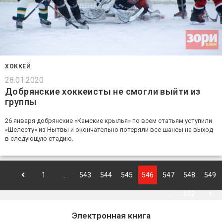
ХОККЕЙ
28.01.2020
Добрянские хоккеисты не смогли выйти из
группы
26 января добрянские «Камские крылья» по всем статьям уступили
«Шелесту» из Нытвы и окончательно потеряли все шансы на выход
в следующую стадию.
1
…
543
544
545
546
547
548
549
…
552
Электронная книга