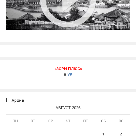
«ЗОРИ ПЛЮС»
в
VK
Архив
АВГУСТ 2026
ПН
ВТ
СР
ЧТ
ПТ
СБ
ВС
1
2